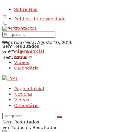
Sobre Nós
Política de privacidade
Contactos
Segunda-feira, Agosto 10, 2026
Sem Resultados
Página Inicial
Ver Todos os
Login
Notícias
Resultados
Vídeos
Calendário
Página Inicial
Notícias
Vídeos
Calendário
Sem Resultados
Ver Todos os Resultados