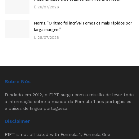
26/07/2026
Norris: “O ritmo foi incrível. Fomos os mais rápidos por
larga margem”
26/07/2026
Sobre Nós
Fundado em 2012, o F1PT surgiu com a missão de levar toda
a informação sobre o mundo da Formula 1 aos portugueses
e países de língua portuguesa.
Disclaimer
F1PT is not affiliated with Formula 1, Formula One