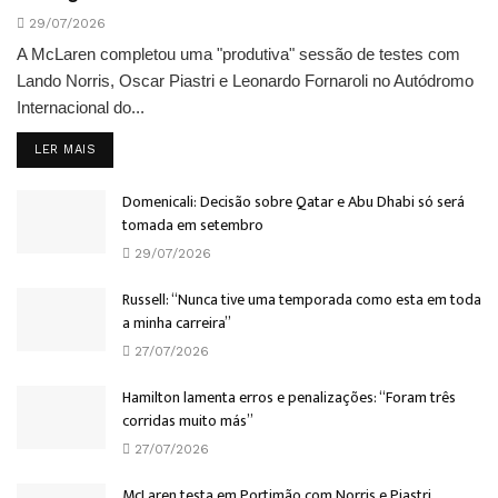
29/07/2026
A McLaren completou uma "produtiva" sessão de testes com
Lando Norris, Oscar Piastri e Leonardo Fornaroli no Autódromo
Internacional do...
DETAILS
LER MAIS
Domenicali: Decisão sobre Qatar e Abu Dhabi só será
tomada em setembro
29/07/2026
Russell: “Nunca tive uma temporada como esta em toda
a minha carreira”
27/07/2026
Hamilton lamenta erros e penalizações: “Foram três
corridas muito más”
27/07/2026
McLaren testa em Portimão com Norris e Piastri