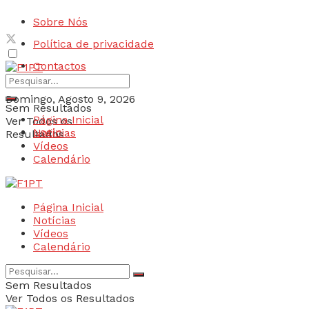
Sobre Nós
Política de privacidade
Contactos
Domingo, Agosto 9, 2026
Sem Resultados
Página Inicial
Ver Todos os
Login
Notícias
Resultados
Vídeos
Calendário
Página Inicial
Notícias
Vídeos
Calendário
Sem Resultados
Ver Todos os Resultados