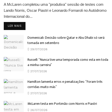
A McLaren completou uma "produtiva" sessão de testes com
Lando Norris, Oscar Piastri e Leonardo Fornaroli no Autódromo
Internacional do...
DETAILS
LER MAIS
Domenicali: Decisão sobre Qatar e Abu Dhabi só será
tomada em setembro
29/07/2026
Russell: “Nunca tive uma temporada como esta em toda
a minha carreira”
27/07/2026
Hamilton lamenta erros e penalizações: “Foram três
corridas muito más”
27/07/2026
McLaren testa em Portimão com Norris e Piastri
26/07/2026