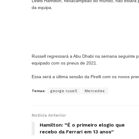
Lewis Hamilton, hexacampeão do mundo, não estará p
da equipa.
Russell regressará a Abu Dhabi na semana seguinte pa
equipado com os pneus de 2021.
Essa será a última sessão da Pirelli com os novos pn
Temas:
george rusell
Mercedes
Notícia Anterior
Hamilton: “É o primeiro elogio que
recebo da Ferrari em 13 anos”