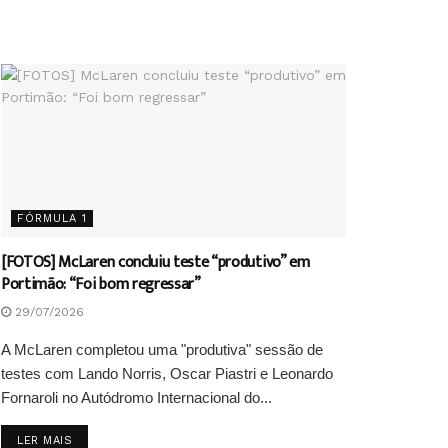
FÓRMULA 1
[FOTOS] McLaren concluiu teste “produtivo” em
Portimão: “Foi bom regressar”
29/07/2026
A McLaren completou uma "produtiva" sessão de
testes com Lando Norris, Oscar Piastri e Leonardo
Fornaroli no Autódromo Internacional do...
DETAILS
LER MAIS