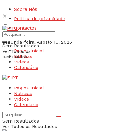
Sobre Nós
Política de privacidade
Contactos
Segunda-feira, Agosto 10, 2026
Sem Resultados
Página Inicial
Ver Todos os
Login
Notícias
Resultados
Vídeos
Calendário
Página Inicial
Notícias
Vídeos
Calendário
Sem Resultados
Ver Todos os Resultados