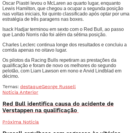
Oscar Piastri levou o McLaren ao quarto lugar, enquanto
Lewis Hamilton, que chegou a ocupar a segunda posição
nas voltas iniciais, foi quinto classificado após optar por uma
estratégia de três paragens nas boxes.
Isack Hadjar terminou em sexto com o Red Bull, ao passo
que Lando Norris não foi além da sétima posição.
Charles Leclerc continua longe dos resultados e concluiu a
corrida apenas no oitavo lugar.
Os pilotos da Racing Bulls repetiram as prestações da
qualificação e foram de novo os melhores do segundo
pelotão, com Liam Lawson em nono e Arvid Lindblad em
décimo.
Temas:
destaque
George Russell
Notícia Anterior
Red Bull identifica causa do acidente de
Verstappen na qualificação
Próxima Notícia