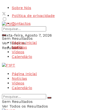
Sobre Nós
Política de privacidade
Contactos
Sexta-feira, Agosto 7, 2026
Sem Resultados
Página Inicial
Ver Todos os
Login
Notícias
Resultados
Vídeos
Calendário
Página Inicial
Notícias
Vídeos
Calendário
Sem Resultados
Ver Todos os Resultados