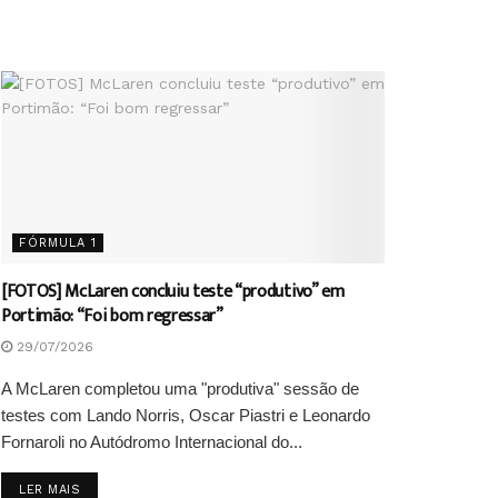
FÓRMULA 1
[FOTOS] McLaren concluiu teste “produtivo” em
Portimão: “Foi bom regressar”
29/07/2026
A McLaren completou uma "produtiva" sessão de
testes com Lando Norris, Oscar Piastri e Leonardo
Fornaroli no Autódromo Internacional do...
DETAILS
LER MAIS