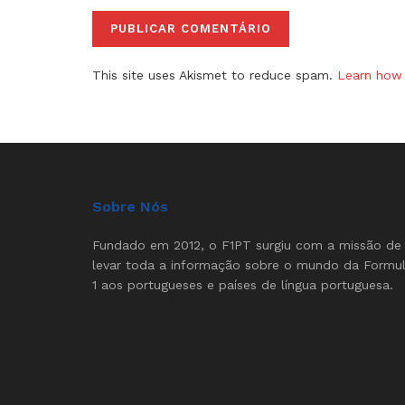
This site uses Akismet to reduce spam.
Learn how 
Sobre Nós
Fundado em 2012, o F1PT surgiu com a missão de
levar toda a informação sobre o mundo da Formu
1 aos portugueses e países de língua portuguesa.