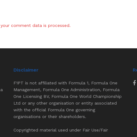
your comment data is processed.
Disclaimer
R
F1PT is not affiliated with Formula 1, Formula One
la
Management, Formula One Administration, Formula
One Licensing BV, Formula One World Championship
Ltd or any other organisation or entity associated
with the official Formula One governing
organisations or their shareholders.
Copyrighted material used under Fair Use/Fair