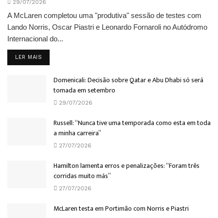
29/07/2026
A McLaren completou uma "produtiva" sessão de testes com
Lando Norris, Oscar Piastri e Leonardo Fornaroli no Autódromo
Internacional do...
DETAILS
LER MAIS
Domenicali: Decisão sobre Qatar e Abu Dhabi só será
tomada em setembro
29/07/2026
Russell: “Nunca tive uma temporada como esta em toda
a minha carreira”
27/07/2026
Hamilton lamenta erros e penalizações: “Foram três
corridas muito más”
27/07/2026
McLaren testa em Portimão com Norris e Piastri