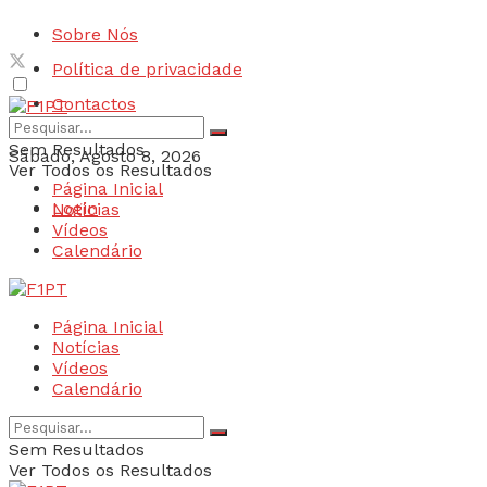
Sobre Nós
Política de privacidade
Contactos
Sem Resultados
Sábado, Agosto 8, 2026
Ver Todos os Resultados
Página Inicial
Login
Notícias
Vídeos
Calendário
Página Inicial
Notícias
Vídeos
Calendário
Sem Resultados
Ver Todos os Resultados