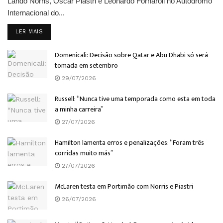
Lando Norris, Oscar Piastri e Leonardo Fornaroli no Autódromo
Internacional do...
DETAILS
LER MAIS
Domenicali: Decisão sobre Qatar e Abu Dhabi só será
tomada em setembro
29/07/2026
Russell: “Nunca tive uma temporada como esta em toda
a minha carreira”
27/07/2026
Hamilton lamenta erros e penalizações: “Foram três
corridas muito más”
27/07/2026
McLaren testa em Portimão com Norris e Piastri
26/07/2026