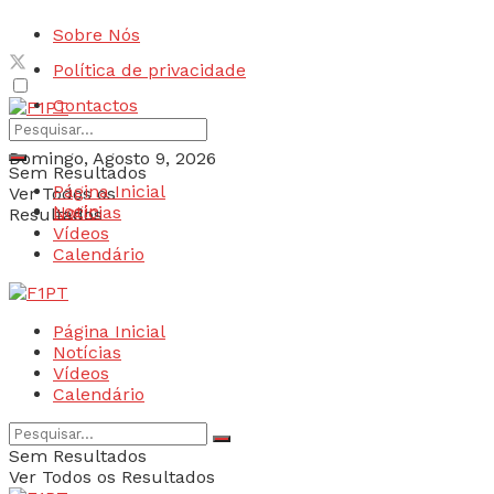
Sobre Nós
Política de privacidade
Contactos
Domingo, Agosto 9, 2026
Sem Resultados
Página Inicial
Ver Todos os
Login
Notícias
Resultados
Vídeos
Calendário
Página Inicial
Notícias
Vídeos
Calendário
Sem Resultados
Ver Todos os Resultados