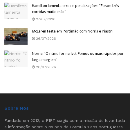
Hamilton lamenta erros e penalizações: “Foram três
corridas muito más”
27/07/2026
McLaren testa em Portimão com Norris e Piastri
26/07/2026
Norris: “O ritmo foi incrível. Fomos os mais rápidos por
larga margem”
26/07/2026
Sobre Nós
Fundado em 2012, o F1PT surgiu com a missão de levar toda
a informação sobre o mundo da Formula 1 aos portugueses