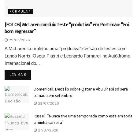
FÓRMULA 1
[FOTOS] McLaren concluiu teste “produtivo” em Portimão: “Foi
bom regressar”
29/07/2026
A McLaren completou uma "produtiva" sessão de testes com
Lando Norris, Oscar Piastri e Leonardo Fornaroli no Autódromo
Internacional do...
DETAILS
LER MAIS
Domenicali: Decisão sobre Qatar e Abu Dhabi só será
tomada em setembro
29/07/2026
Russell: “Nunca tive uma temporada como esta em toda
a minha carreira”
27/07/2026