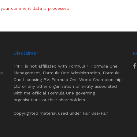
your comment data is processed.
Disclaimer
R
F1PT is not affiliated with Formula 1, Formula One
la
Management, Formula One Administration, Formula
One Licensing BV, Formula One World Championship
Ltd or any other organisation or entity associated
with the official Formula One governing
organisations or their shareholders.
Copyrighted material used under Fair Use/Fair