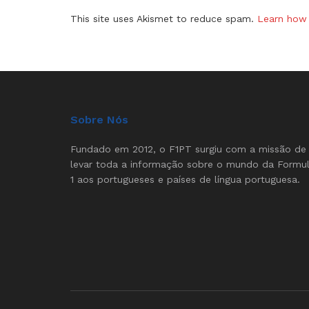
This site uses Akismet to reduce spam.
Learn how 
Sobre Nós
Fundado em 2012, o F1PT surgiu com a missão de
levar toda a informação sobre o mundo da Formu
1 aos portugueses e países de língua portuguesa.