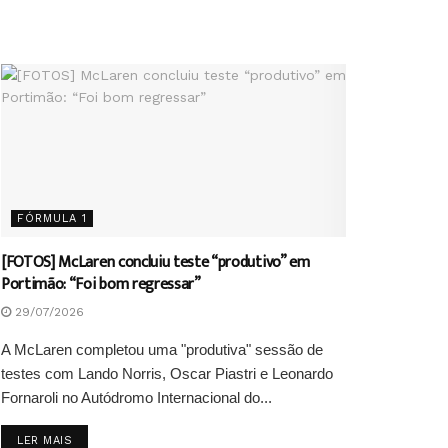
FÓRMULA 1
[FOTOS] McLaren concluiu teste “produtivo” em
Portimão: “Foi bom regressar”
29/07/2026
A McLaren completou uma "produtiva" sessão de
testes com Lando Norris, Oscar Piastri e Leonardo
Fornaroli no Autódromo Internacional do...
DETAILS
LER MAIS