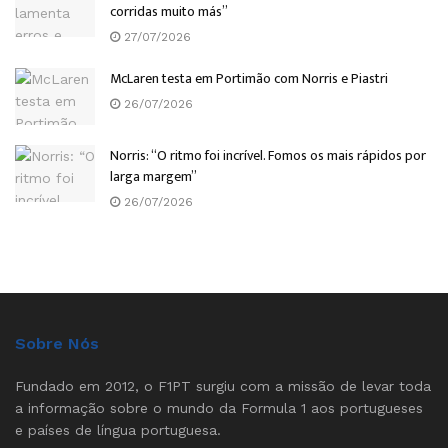
corridas muito más”
27/07/2026
McLaren testa em Portimão com Norris e Piastri
26/07/2026
Norris: “O ritmo foi incrível. Fomos os mais rápidos por
larga margem”
26/07/2026
Sobre Nós
Fundado em 2012, o F1PT surgiu com a missão de levar toda
a informação sobre o mundo da Formula 1 aos portugueses
e países de língua portuguesa.