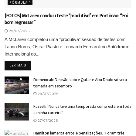
FÓRMULA 1
[FOTOS] McLaren concluiu teste “produtivo” em Portimão: “Foi
bom regressar”
29/07/2026
A McLaren completou uma "produtiva" sessão de testes com
Lando Norris, Oscar Piastri e Leonardo Fornaroli no Autódromo
Internacional do...
DETAILS
LER MAIS
Domenicali: Decisão sobre Qatar e Abu Dhabi só será
tomada em setembro
29/07/2026
Russell: “Nunca tive uma temporada como esta em toda
a minha carreira”
27/07/2026
Hamilton lamenta erros e penalizações: “Foram três