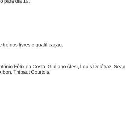
o para dia 19.
reinos livres e qualificação.
ntónio Félix da Costa, Giuliano Alesi, Louis Delétraz, Sean
Albon, Thibaut Courtois.