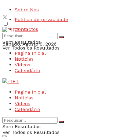
Sobre Nós
Política de privacidade
Contactos
Sem Resultados
Sábado, Agosto 8, 2026
Ver Todos os Resultados
Página Inicial
Login
Notícias
Vídeos
Calendário
Página Inicial
Notícias
Vídeos
Calendário
Sem Resultados
Ver Todos os Resultados