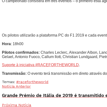
O campeonato consistirá em três eventos – o primeiro está age
Os pilotos utilizarão a plataforma PC do F1 2019 e cada event
Hora
: 18h00
Pilotos confirmados:
Charles Leclerc, Alexander Albon, Lando
Gelael, Antonio Fuoco, Callum Ilott, Christian Lundgaard, Pietr
Suporte à iniciativa #RACEFORTHEWORLD
.
Transmissão:
O evento terá transmissão em direto através dos
Temas:
#racefortheworld
Notícia Anterior
Grande Prémio de Itália de 2019 é transmitido 
Próxima Notícia