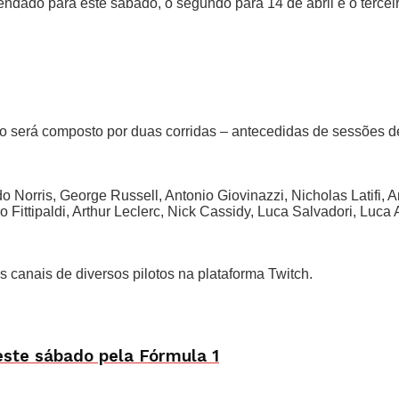
ndado para este sábado, o segundo para 14 de abril e o terceir
o será composto por duas corridas – antecedidas de sessões de t
 Norris, George Russell, Antonio Giovinazzi, Nicholas Latifi, A
o Fittipaldi, Arthur Leclerc, Nick Cassidy, Luca Salvadori, Luca 
 canais de diversos pilotos na plataforma Twitch.
este sábado pela Fórmula 1