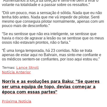
“Aumentámos a força da direção e senti-me bem a virar o
volante na totalidade e a passar sobre os ressaltos.”
“Dói um pouco, mas a sensação é sólida. Nada que eu não
tenha tido antes. Nada que me vá impedir de pilotar. Senti
mesmo que conseguia pilotar normalmente, apenas com um
pouco mais de desconforto.”
“Se eu sentisse que não era inteligente, se sentisse que
havia o risco de agravar a lesão ou se sentisse que os meus
ossos não estavam prontos, não o faria.”
“É uma longa temporada, há 23 corridas. Não se trata
apenas de estar aqui no Bahrain, mas sinto-me confiante e
os médicos sentem-se confiantes, por isso aqui estou eu.”
Temas:
Lance Stroll
Notícia Anterior
Norris e as evoluções para Baku: “Se queres
ser uma equipa de topo, devias começar a
época com essas partes”
Próxima Notícia