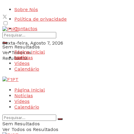
Sobre Nós
Política de privacidade
Contactos
Sexta-feira, Agosto 7, 2026
Sem Resultados
Página Inicial
Ver Todos os
Login
Notícias
Resultados
Vídeos
Calendário
Página Inicial
Notícias
Vídeos
Calendário
Sem Resultados
Ver Todos os Resultados