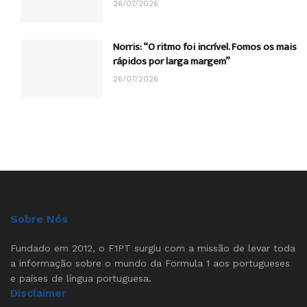
26/07/2026
Norris: “O ritmo foi incrível. Fomos os mais
rápidos por larga margem”
26/07/2026
Sobre Nós
Fundado em 2012, o F1PT surgiu com a missão de levar toda
a informação sobre o mundo da Formula 1 aos portugueses
e países de língua portuguesa.
Disclaimer