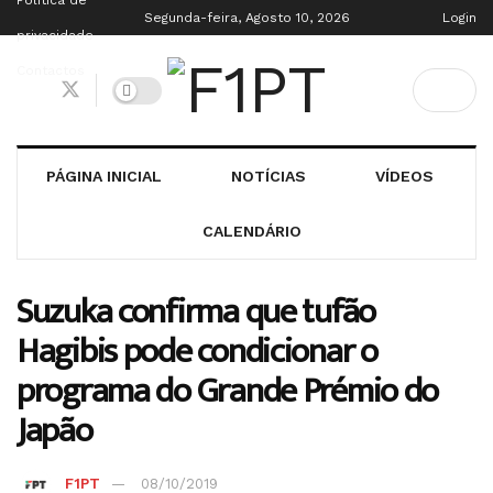
Política de
Segunda-feira, Agosto 10, 2026
Login
privacidade
Contactos
PÁGINA INICIAL
NOTÍCIAS
VÍDEOS
CALENDÁRIO
Suzuka confirma que tufão
Hagibis pode condicionar o
programa do Grande Prémio do
Japão
F1PT
08/10/2019