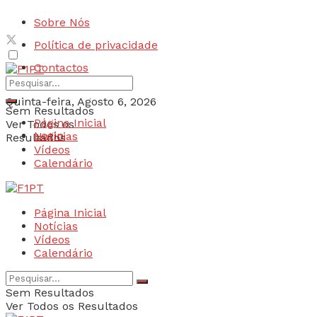
Sobre Nós
Política de privacidade
Contactos
Quinta-feira, Agosto 6, 2026
Sem Resultados
Página Inicial
Ver Todos os
Login
Notícias
Resultados
Vídeos
Calendário
Página Inicial
Notícias
Vídeos
Calendário
Sem Resultados
Ver Todos os Resultados