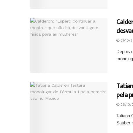
Calder
desva
31/10/2
Depois d
monoluga
Tatia
pela p
26/10/
Tatiana 
Sauber n