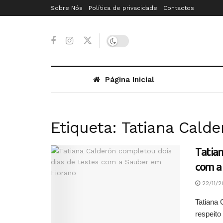
Sobre Nós
Política de privacidade
Contactos
Página Inicial
Etiqueta:
Tatiana Calde
Tatian
com a
22/11/2
Tatiana 
respeito