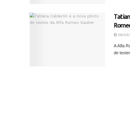
Tatian
Romeo
06/03/
A Alfa R
de teste