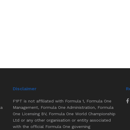
Disclaimer
R
F1PT is not affiliated with Formula 1, Formula One
la
Management, Formula One Administration, Formula
One Licensing BV, Formula One World Championship
Ltd or any other organisation or entity associated
with the official Formula One governing