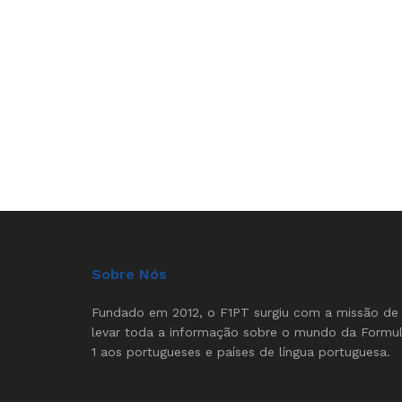
Sobre Nós
Fundado em 2012, o F1PT surgiu com a missão de
levar toda a informação sobre o mundo da Formu
1 aos portugueses e países de língua portuguesa.