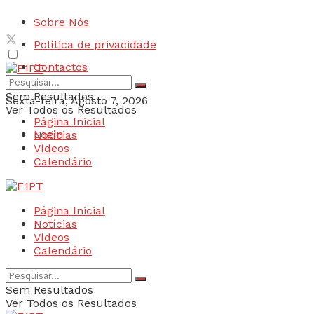
Sobre Nós
Política de privacidade
Contactos
Sem Resultados
Sexta-feira, Agosto 7, 2026
Ver Todos os Resultados
Página Inicial
Login
Notícias
Vídeos
Calendário
Página Inicial
Notícias
Vídeos
Calendário
Sem Resultados
Ver Todos os Resultados