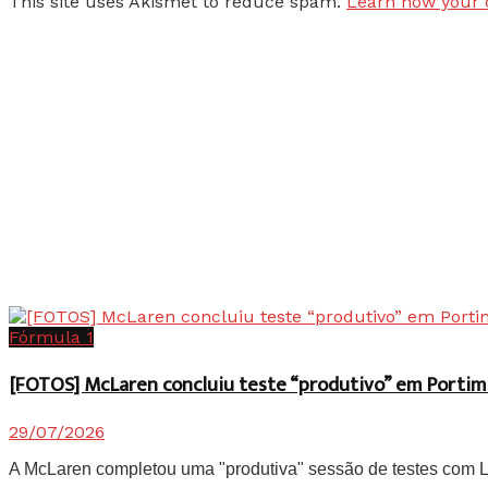
This site uses Akismet to reduce spam.
Learn how your 
Fórmula 1
[FOTOS] McLaren concluiu teste “produtivo” em Portim
29/07/2026
A McLaren completou uma "produtiva" sessão de testes com Lan