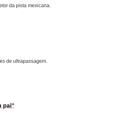
etor da pista mexicana.
des de ultrapassagem.
 pai”