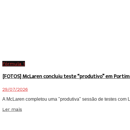
Fórmula 1
[FOTOS] McLaren concluiu teste “produtivo” em Portim
29/07/2026
A McLaren completou uma "produtiva" sessão de testes com Lan
Details
Ler mais