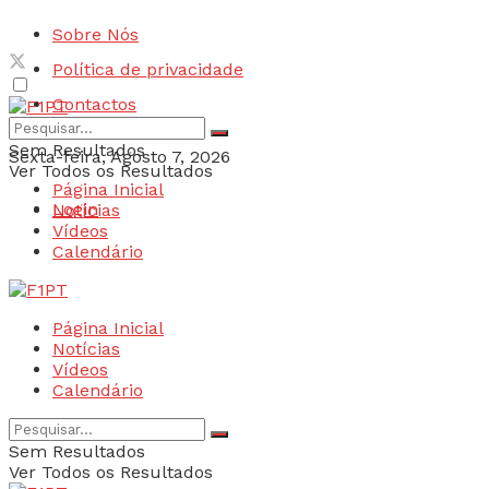
Sobre Nós
Política de privacidade
Contactos
Sem Resultados
Sexta-feira, Agosto 7, 2026
Ver Todos os Resultados
Página Inicial
Login
Notícias
Vídeos
Calendário
Página Inicial
Notícias
Vídeos
Calendário
Sem Resultados
Ver Todos os Resultados