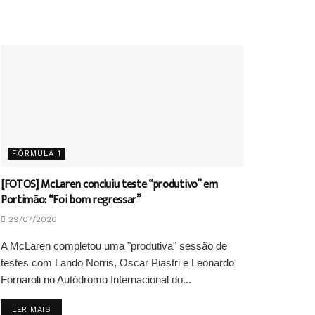
FÓRMULA 1
[FOTOS] McLaren concluiu teste “produtivo” em
Portimão: “Foi bom regressar”
29/07/2026
A McLaren completou uma "produtiva" sessão de
testes com Lando Norris, Oscar Piastri e Leonardo
Fornaroli no Autódromo Internacional do...
DETAILS
LER MAIS