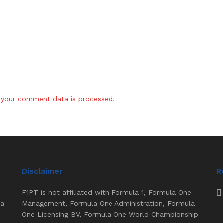
your comment data is processed.
Disclaimer
R
F1PT is not affiliated with Formula 1, Formula One
la
Management, Formula One Administration, Formula
One Licensing BV, Formula One World Championship