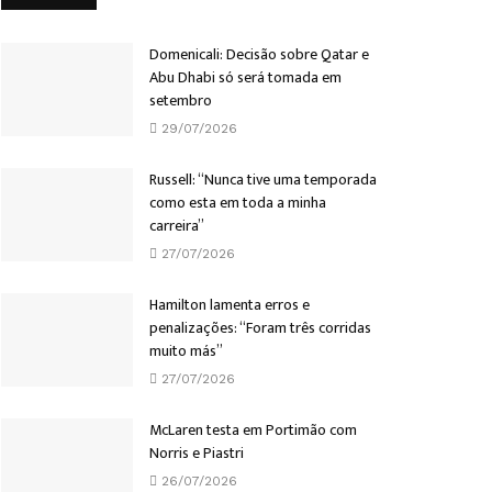
Domenicali: Decisão sobre Qatar e
Abu Dhabi só será tomada em
setembro
29/07/2026
Russell: “Nunca tive uma temporada
como esta em toda a minha
carreira”
27/07/2026
Hamilton lamenta erros e
penalizações: “Foram três corridas
muito más”
27/07/2026
McLaren testa em Portimão com
Norris e Piastri
26/07/2026