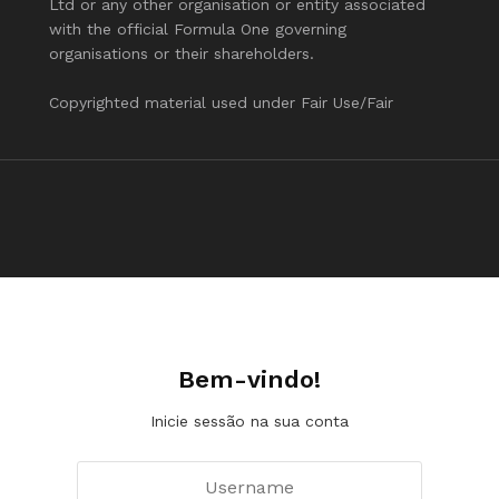
Ltd or any other organisation or entity associated
with the official Formula One governing
organisations or their shareholders.
Copyrighted material used under Fair Use/Fair
Bem-vindo!
Inicie sessão na sua conta