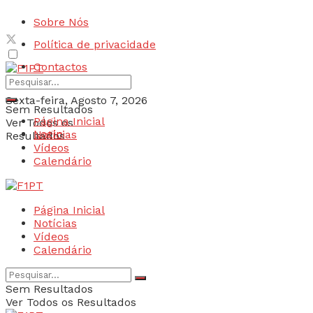
Sobre Nós
Política de privacidade
Contactos
Sexta-feira, Agosto 7, 2026
Sem Resultados
Página Inicial
Ver Todos os
Login
Notícias
Resultados
Vídeos
Calendário
Página Inicial
Notícias
Vídeos
Calendário
Sem Resultados
Ver Todos os Resultados