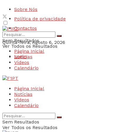
Sobre Nós
Política de privacidade
Contactos
Sem Resultados
Quinta-feira, Agosto 6, 2026
Ver Todos os Resultados
Página Inicial
Login
Notícias
Vídeos
Calendário
Página Inicial
Notícias
Vídeos
Calendário
Sem Resultados
Ver Todos os Resultados