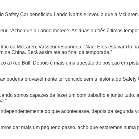
o Safety Car beneficiou Lando Norris e levou a que a McLaren 
sseur. “Acho que o Lando merece. As duas ou três últimas temp
itmo da McLaren, Vasseur respondeu: “Não. Eles estavam lá na
om na China. Será assim até ao final da temporada.”
a Red Bull. Depois é mais uma questão de posição em pista, 
ax poderia provavelmente ter vencido sem a história do Safety 
ndo somos capazes de fazer um bom trabalho e juntar tudo, es
a.”
e independentemente do que acontecesse, depois da segunda vo
rmos dar mais um pequeno passo, acho que estaremos numa pos