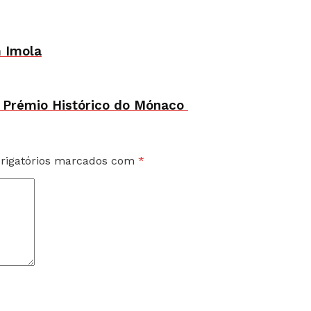
m Imola
 Prémio Histórico do Mónaco
rigatórios marcados com
*