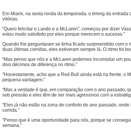
Em Miami, na sexta ronda da temporada, o timing da entrada d
vitórias.
“Quero felicitar o Lando e a McLaren”, começou por dizer Va
estou muito satisfeito por eles porque merecem o sucesso.”
Quando lhe perguntaram se tinha ficado surpreendido com o r
duas últimas corridas, eles estiveram sempre lá. O ritmo foi b
“Mas penso que nós e a McLaren podemos incomodar um pouco 
dois décimos de diferença no ritmo.”
“Honestamente, acho que a Red Bull ainda está na frente, o M
pequena vantagem.”
“Mas a verdade é que, em comparação com o ano passado, qua
sob pressão e eles têm de ser mais agressivos com a estratégi
“Eles já não estão na zona de conforto do ano passado, ond
corrida.”
“Penso que é uma oportunidade para nós, porque se consegui
semana.”