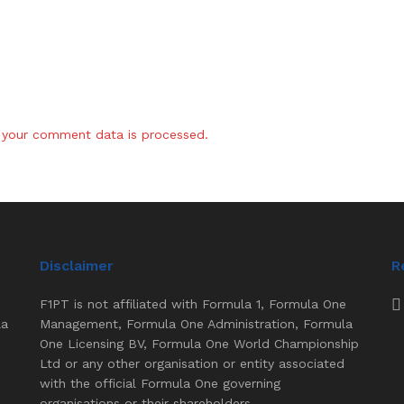
your comment data is processed.
Disclaimer
R
F1PT is not affiliated with Formula 1, Formula One
la
Management, Formula One Administration, Formula
One Licensing BV, Formula One World Championship
Ltd or any other organisation or entity associated
with the official Formula One governing
organisations or their shareholders.