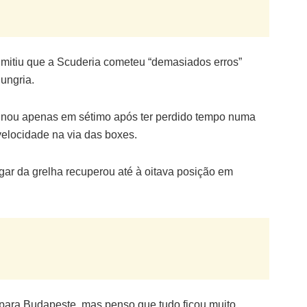
admitiu que a Scuderia cometeu “demasiados erros”
ungria.
rminou apenas em sétimo após ter perdido tempo numa
velocidade na via das boxes.
ugar da grelha recuperou até à oitava posição em
 para Budapeste, mas penso que tudo ficou muito