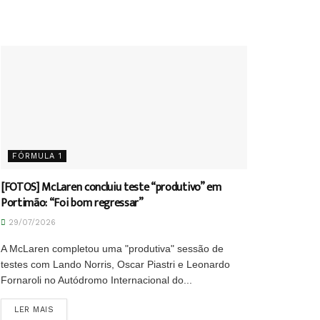
FÓRMULA 1
[FOTOS] McLaren concluiu teste “produtivo” em
Portimão: “Foi bom regressar”
29/07/2026
A McLaren completou uma "produtiva" sessão de
testes com Lando Norris, Oscar Piastri e Leonardo
Fornaroli no Autódromo Internacional do...
DETAILS
LER MAIS