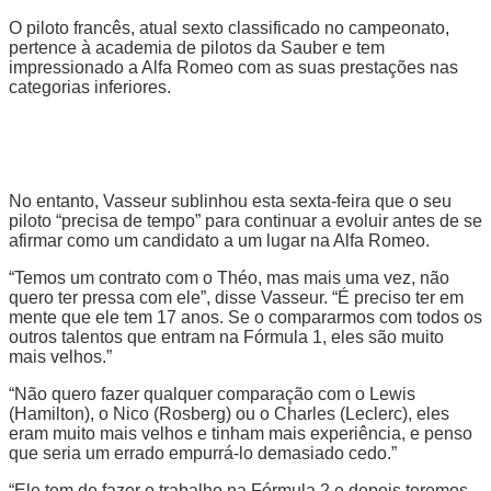
O piloto francês, atual sexto classificado no campeonato,
pertence à academia de pilotos da Sauber e tem
impressionado a Alfa Romeo com as suas prestações nas
categorias inferiores.
No entanto, Vasseur sublinhou esta sexta-feira que o seu
piloto “precisa de tempo” para continuar a evoluir antes de se
afirmar como um candidato a um lugar na Alfa Romeo.
“Temos um contrato com o Théo, mas mais uma vez, não
quero ter pressa com ele”, disse Vasseur. “É preciso ter em
mente que ele tem 17 anos. Se o compararmos com todos os
outros talentos que entram na Fórmula 1, eles são muito
mais velhos.”
“Não quero fazer qualquer comparação com o Lewis
(Hamilton), o Nico (Rosberg) ou o Charles (Leclerc), eles
eram muito mais velhos e tinham mais experiência, e penso
que seria um errado empurrá-lo demasiado cedo.”
“Ele tem de fazer o trabalho na Fórmula 2 e depois teremos