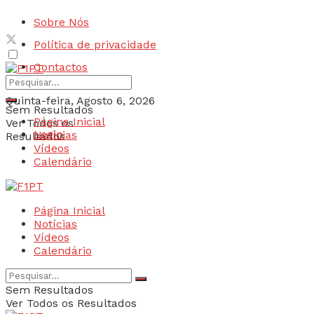
Sobre Nós
Política de privacidade
Contactos
Quinta-feira, Agosto 6, 2026
Sem Resultados
Página Inicial
Ver Todos os
Login
Notícias
Resultados
Vídeos
Calendário
Página Inicial
Notícias
Vídeos
Calendário
Sem Resultados
Ver Todos os Resultados