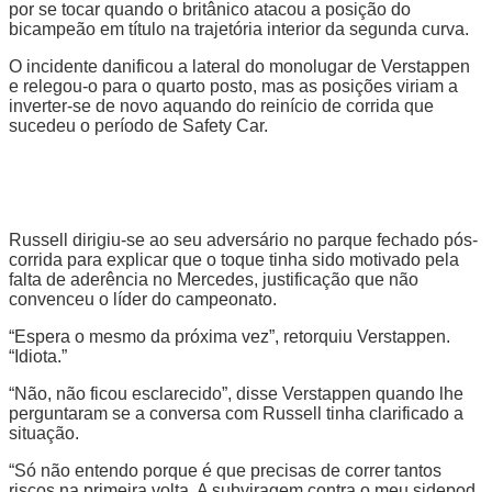
por se tocar quando o britânico atacou a posição do
bicampeão em título na trajetória interior da segunda curva.
O incidente danificou a lateral do monolugar de Verstappen
e relegou-o para o quarto posto, mas as posições viriam a
inverter-se de novo aquando do reinício de corrida que
sucedeu o período de Safety Car.
Russell dirigiu-se ao seu adversário no parque fechado pós-
corrida para explicar que o toque tinha sido motivado pela
falta de aderência no Mercedes, justificação que não
convenceu o líder do campeonato.
“Espera o mesmo da próxima vez”, retorquiu Verstappen.
“Idiota.”
“Não, não ficou esclarecido”, disse Verstappen quando lhe
perguntaram se a conversa com Russell tinha clarificado a
situação.
“Só não entendo porque é que precisas de correr tantos
riscos na primeira volta. A subviragem contra o meu sidepod