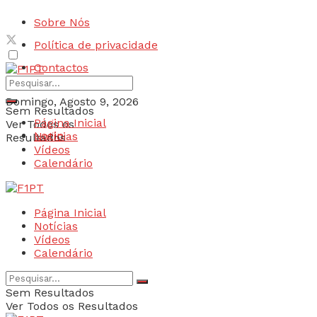
Sobre Nós
Política de privacidade
Contactos
Domingo, Agosto 9, 2026
Sem Resultados
Página Inicial
Ver Todos os
Login
Notícias
Resultados
Vídeos
Calendário
Página Inicial
Notícias
Vídeos
Calendário
Sem Resultados
Ver Todos os Resultados