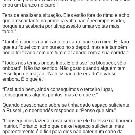
criou um buraco no carro.”
Tens de analisar a situação. Eles estão fora do ritmo e acho
que arriscar tanto na primeira volta não é recompensador,
porque eu acabaria por ultrapassá-lo umas voltas mais
tarde.”
“Também podes danificar o teu carro, não só o meu. É claro
que eu fiquei com um buraco no sidepod, mas ele também
podia ter ficado com um furo e acabado com a sua corrida.”
“Todos nós temos pneus frios. Ele disse ‘eu bloqueei, vê o
onboard’. Não faz sentido. Não gosto quando alguém tem
esse tipo de reação: “Não fiz nada de errado” e vai-se
embora. É o que é.”
“Está tudo bem, ainda conseguimos o terceiro lugar,
conseguimos alguns pontos, mas é o que é.”
Quando questionado sobre se tinha dado espaço suficiente
a Russell, o neerlandês respondeu: “Penso que sim.”
“Conseguimos fazer a curva sem que ele batesse na barreira
interior. Portanto, acho que deixei espaço suficiente, mas
aparentemente é difícil para eles não bater num carro da