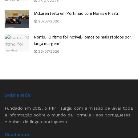
27/07/2026
McLaren testa em Portimão com Norris e Piastri
26/07/2026
Norris: “O ritmo foi incrível. Fomos os mais rápidos por
larga margem”
26/07/2026
Sobre Nós
Fundado em 2012, o F1PT surgiu com a missão de levar toda
a informação sobre o mundo da Formula 1 aos portugueses
e países de língua portuguesa.
Disclaimer