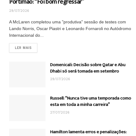
Portimão: “Foi bom regressar”
29/07/2026
A McLaren completou uma "produtiva" sessão de testes com
Lando Norris, Oscar Piastri e Leonardo Fornaroli no Autódromo
Internacional do...
DETAILS
LER MAIS
Domenicali: Decisão sobre Qatar e Abu
Dhabi só será tomada em setembro
29/07/2026
Russell: “Nunca tive uma temporada como
esta em toda a minha carreira”
27/07/2026
Hamilton lamenta erros e penalizações: