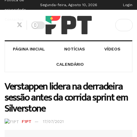
Política de
Segunda-feira, Agosto 10, 2026
Login
privacidade
Contactos
PÁGINA INICIAL
NOTÍCIAS
VÍDEOS
CALENDÁRIO
Verstappen lidera na derradeira
sessão antes da corrida sprint em
Silverstone
F1PT
17/07/2021