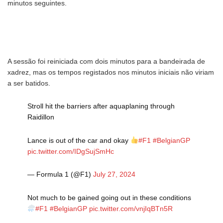
minutos seguintes.
A sessão foi reiniciada com dois minutos para a bandeirada de
xadrez, mas os tempos registados nos minutos iniciais não viriam
a ser batidos.
Stroll hit the barriers after aquaplaning through
Raidillon
Lance is out of the car and okay
#F1
#BelgianGP
pic.twitter.com/IDgSujSmHc
— Formula 1 (@F1)
July 27, 2024
Not much to be gained going out in these conditions
#F1
#BelgianGP
pic.twitter.com/vnjIqBTn5R