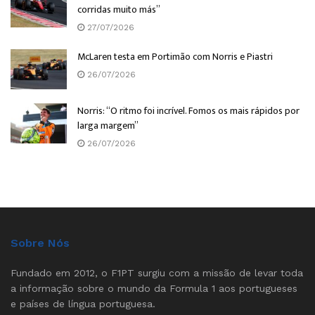
corridas muito más”
27/07/2026
McLaren testa em Portimão com Norris e Piastri
26/07/2026
Norris: “O ritmo foi incrível. Fomos os mais rápidos por
larga margem”
26/07/2026
Sobre Nós
Fundado em 2012, o F1PT surgiu com a missão de levar toda
a informação sobre o mundo da Formula 1 aos portugueses
e países de língua portuguesa.