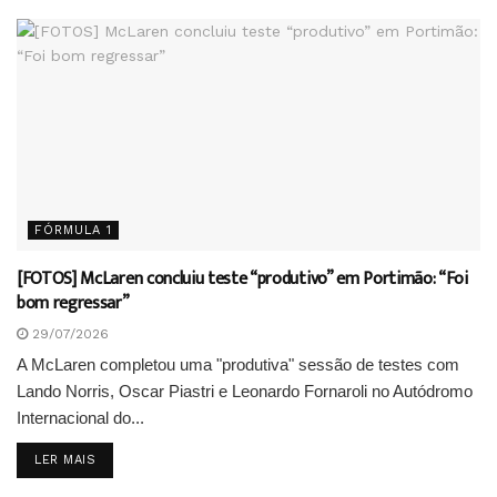
FÓRMULA 1
[FOTOS] McLaren concluiu teste “produtivo” em Portimão: “Foi
bom regressar”
29/07/2026
A McLaren completou uma "produtiva" sessão de testes com
Lando Norris, Oscar Piastri e Leonardo Fornaroli no Autódromo
Internacional do...
DETAILS
LER MAIS