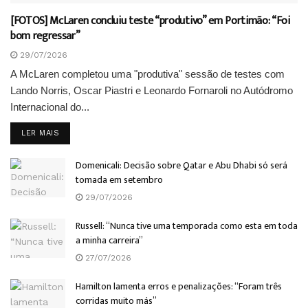
[FOTOS] McLaren concluiu teste “produtivo” em Portimão: “Foi
bom regressar”
29/07/2026
A McLaren completou uma "produtiva" sessão de testes com
Lando Norris, Oscar Piastri e Leonardo Fornaroli no Autódromo
Internacional do...
DETAILS
LER MAIS
Domenicali: Decisão sobre Qatar e Abu Dhabi só será
tomada em setembro
29/07/2026
Russell: “Nunca tive uma temporada como esta em toda
a minha carreira”
27/07/2026
Hamilton lamenta erros e penalizações: “Foram três
corridas muito más”