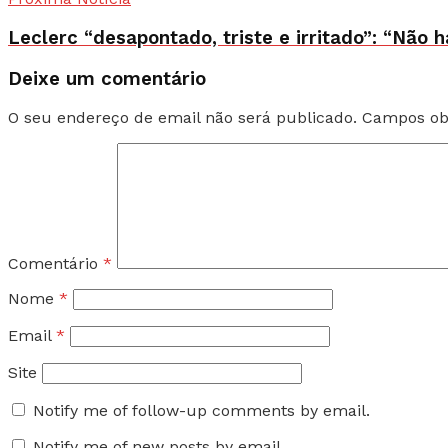
Leclerc “desapontado, triste e irritado”: “Não 
Deixe um comentário
O seu endereço de email não será publicado.
Campos ob
Comentário
*
Nome
*
Email
*
Site
Notify me of follow-up comments by email.
Notify me of new posts by email.