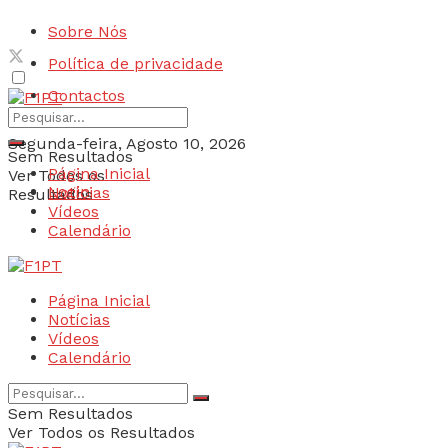
Sobre Nós
Política de privacidade
Contactos
Segunda-feira, Agosto 10, 2026
Sem Resultados
Página Inicial
Ver Todos os
Login
Notícias
Resultados
Vídeos
Calendário
Página Inicial
Notícias
Vídeos
Calendário
Sem Resultados
Ver Todos os Resultados