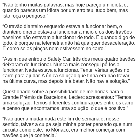
“Não tenho muitas palavras, mas hoje pareço um idiota e,
quando pareces um idiota por um erro teu, tudo bem, mas
isto roça o perigoso.”
“O travão dianteiro esquerdo estava a funcionar bem, o
dianteiro direito estava a funcionar a meio e os dois travões
traseiros não estavam a funcionar de todo. E quando digo de
todo, é porque na telemetria não há qualquer desaceleração.
É como se as pinças nem estivessem no carro.”
“Assim que entrou o Safety Car, três dos meus quatro travões
deixaram de funcionar. Nunca mais consegui pô-los a
funcionar. Nada estava a funcionar. Tentei várias ações no
carro para ajudar. A única solução que tinha era não travar
na última curva, mas depois iria bater. Não havia solução.”
Questionado sobre a possibilidade de melhorias para o
Grande Prémio de Barcelona, Leclerc acrescentou: “Temos
uma solução. Temos diferentes configurações entre os carro,
e penso que encontramos uma solução, o que é positivo.”
“Não queria mudar nada este fim de semana e, nesse
sentido, talvez a culpa seja minha por ter pensado que num
circuito como este, no Mónaco, era melhor começar com
travões que já conhecia.”