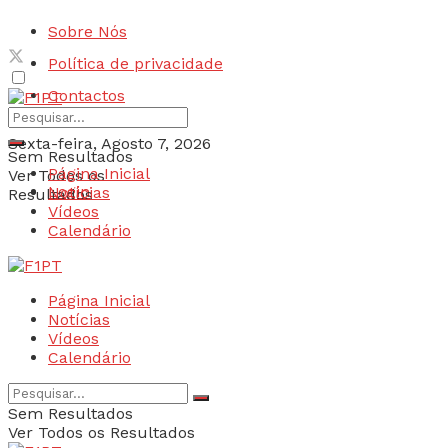
Sobre Nós
Política de privacidade
Contactos
Sexta-feira, Agosto 7, 2026
Sem Resultados
Página Inicial
Ver Todos os
Login
Notícias
Resultados
Vídeos
Calendário
Página Inicial
Notícias
Vídeos
Calendário
Sem Resultados
Ver Todos os Resultados