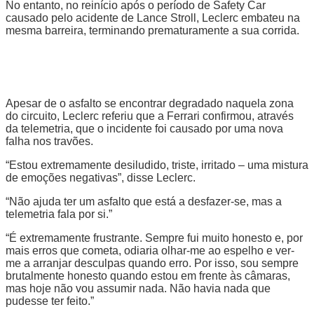
No entanto, no reinício após o período de Safety Car
causado pelo acidente de Lance Stroll, Leclerc embateu na
mesma barreira, terminando prematuramente a sua corrida.
Apesar de o asfalto se encontrar degradado naquela zona
do circuito, Leclerc referiu que a Ferrari confirmou, através
da telemetria, que o incidente foi causado por uma nova
falha nos travões.
“Estou extremamente desiludido, triste, irritado – uma mistura
de emoções negativas”, disse Leclerc.
“Não ajuda ter um asfalto que está a desfazer-se, mas a
telemetria fala por si.”
“É extremamente frustrante. Sempre fui muito honesto e, por
mais erros que cometa, odiaria olhar-me ao espelho e ver-
me a arranjar desculpas quando erro. Por isso, sou sempre
brutalmente honesto quando estou em frente às câmaras,
mas hoje não vou assumir nada. Não havia nada que
pudesse ter feito.”