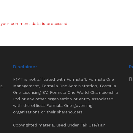
your comment data is processed.
Disclaimer
R
F1PT is not affiliated with Formula 1, Formula One
la
Management, Formula One Administration, Formula
One Licensing BV, Formula One World Championship
Ltd or any other organisation or entity associated
with the official Formula One governing
organisations or their shareholders.
Copyrighted material used under Fair Use/Fair