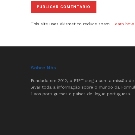
This site uses Akismet to reduce spam.
Learn how 
Sobre Nós
Fundado em 2012, o F1PT surgiu com a missão de
levar toda a informação sobre o mundo da Formu
1 aos portugueses e países de língua portuguesa.