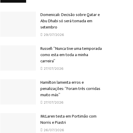
Domenicali: Decisão sobre Qatar e
Abu Dhabi só será tomada em
setembro
29/07/2026
Russell: “Nunca tive uma temporada
como esta em toda a minha
carreira”
27/07/2026
Hamilton lamenta erros e
penalizações: “Foram três corridas
muito más”
27/07/2026
McLaren testa em Portimão com
Norris e Piastri
26/07/2026