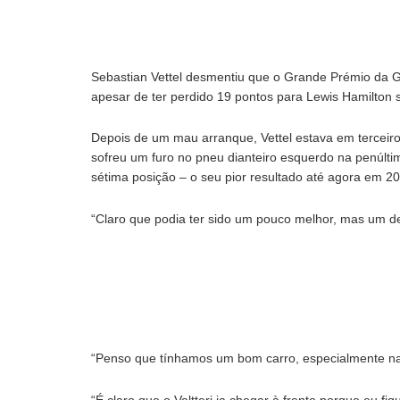
Sebastian Vettel desmentiu que o Grande Prémio da Gr
apesar de ter perdido 19 pontos para Lewis Hamilton 
Depois de um mau arranque, Vettel estava em terceiro
sofreu um furo no pneu dianteiro esquerdo na penúlt
sétima posição – o seu pior resultado até agora em 2
“Claro que podia ter sido um pouco melhor, mas um de
“Penso que tínhamos um bom carro, especialmente nas 
“É claro que o Valtteri ia chegar à frente porque eu f