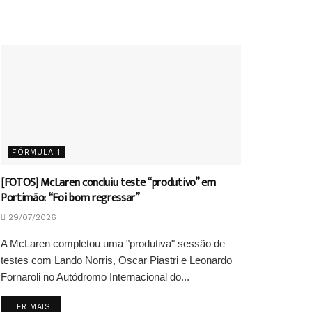
FÓRMULA 1
[FOTOS] McLaren concluiu teste “produtivo” em
Portimão: “Foi bom regressar”
29/07/2026
A McLaren completou uma "produtiva" sessão de
testes com Lando Norris, Oscar Piastri e Leonardo
Fornaroli no Autódromo Internacional do...
DETAILS
LER MAIS