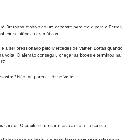
ã-Bretanha tenha sido um desastre para ele e para a Ferrari,
sob circunstâncias dramáticas.
 e a ser pressionado pelo Mercedes de Valtteri Bottas quando
ima volta. O alemão conseguiu chegar às boxes e terminou na
017.
sastre? Não me parece”, disse Vettel.
curvas. O equilíbrio do carro estava bom na corrida.
iquei bloqueado no início. No geral foram pequenas coisas que