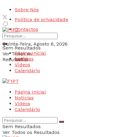
Sobre Nós
Política de privacidade
Contactos
Quinta-feira, Agosto 6, 2026
Sem Resultados
Página Inicial
Ver Todos os
Login
Notícias
Resultados
Vídeos
Calendário
Página Inicial
Notícias
Vídeos
Calendário
Sem Resultados
Ver Todos os Resultados