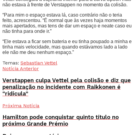
não estava à frente de Verstappen no momento da colisão.
“Para mim o espaço estava lá, caso contrário não o teria
feito, acrescentou. “É normal que às vezes haja momentos
mais apertados, mas tens de dar um espaço e neate caso eu
não tinha para onde ir.”
“Ele estava a ficar sem bateria e eu tinha poupado a minha e
tinha mais velocidade, mas quando estávamos lado a lado
ele não me deu nenhum espaço.”
Temas:
Sebastian Vettel
Notícia Anterior
Verstappen culpa Vettel pela colisão e diz que
penalização no incidente com Raikkonen é
“ridícula”
Próxima Notícia
Hamilton pode conquistar quinto título no
próximo Grande Prémio