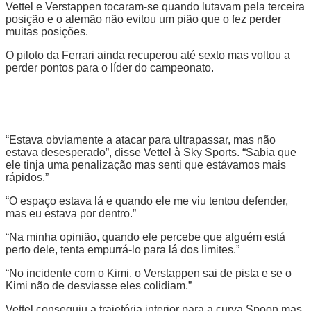
Vettel e Verstappen tocaram-se quando lutavam pela terceira
posição e o alemão não evitou um pião que o fez perder
muitas posições.
O piloto da Ferrari ainda recuperou até sexto mas voltou a
perder pontos para o líder do campeonato.
“Estava obviamente a atacar para ultrapassar, mas não
estava desesperado”, disse Vettel à Sky Sports. “Sabia que
ele tinja uma penalização mas senti que estávamos mais
rápidos.”
“O espaço estava lá e quando ele me viu tentou defender,
mas eu estava por dentro.”
“Na minha opinião, quando ele percebe que alguém está
perto dele, tenta empurrá-lo para lá dos limites.”
“No incidente com o Kimi, o Verstappen sai de pista e se o
Kimi não de desviasse eles colidiam.”
Vettel conseguiu a trajetória interior para a curva Spoon mas