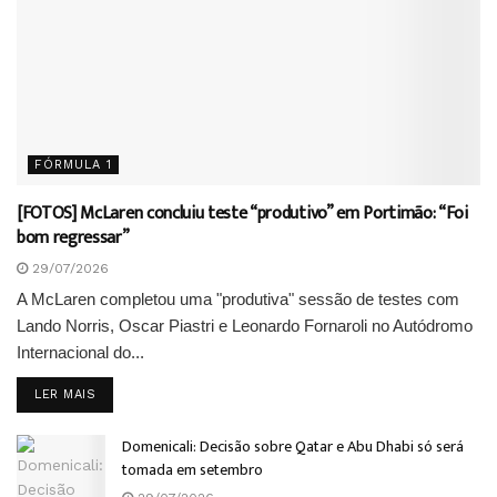
FÓRMULA 1
[FOTOS] McLaren concluiu teste “produtivo” em Portimão: “Foi
bom regressar”
29/07/2026
A McLaren completou uma "produtiva" sessão de testes com
Lando Norris, Oscar Piastri e Leonardo Fornaroli no Autódromo
Internacional do...
DETAILS
LER MAIS
Domenicali: Decisão sobre Qatar e Abu Dhabi só será
tomada em setembro