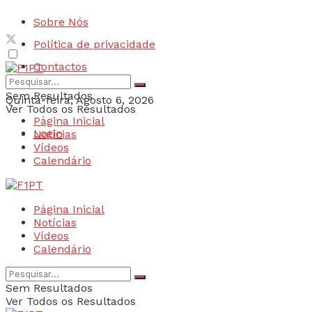
Sobre Nós
Política de privacidade
Contactos
Sem Resultados
Quinta-feira, Agosto 6, 2026
Ver Todos os Resultados
Página Inicial
Login
Notícias
Vídeos
Calendário
Página Inicial
Notícias
Vídeos
Calendário
Sem Resultados
Ver Todos os Resultados