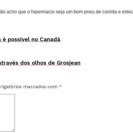
Não acho que o hipermacio seja um bom pneu de corrida e esto
a é possível no Canadá
através dos olhos de Grosjean
rigatórios marcados com
*