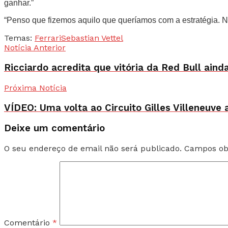
ganhar.”
“Penso que fizemos aquilo que queríamos com a estratégia. 
Temas:
Ferrari
Sebastian Vettel
Notícia Anterior
Ricciardo acredita que vitória da Red Bull aind
Próxima Notícia
VÍDEO: Uma volta ao Circuito Gilles Villeneuve 
Deixe um comentário
O seu endereço de email não será publicado.
Campos ob
Comentário
*