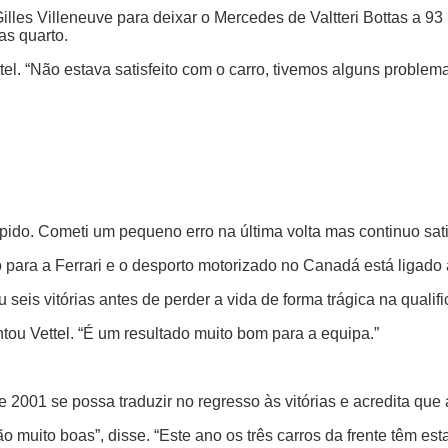
Gilles Villeneuve para deixar o Mercedes de Valtteri Bottas a 
as quarto.
l. “Não estava satisfeito com o carro, tivemos alguns problemas
rápido. Cometi um pequeno erro na última volta mas continuo satis
uito para a Ferrari e o desporto motorizado no Canadá está ligad
ou seis vitórias antes de perder a vida de forma trágica na qua
entou Vettel. “É um resultado muito bom para a equipa.”
e 2001 se possa traduzir no regresso às vitórias e acredita que
uito boas”, disse. “Este ano os três carros da frente têm est