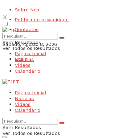
Sobre Nós
Política de privacidade
Contactos
Sem Resultados
Sábado, Agosto 8, 2026
Ver Todos os Resultados
Página Inicial
Login
Notícias
Vídeos
Calendário
Página Inicial
Notícias
Vídeos
Calendário
Sem Resultados
Ver Todos os Resultados