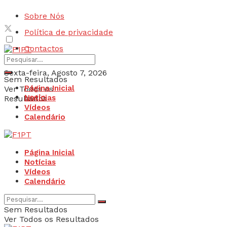
Sobre Nós
Política de privacidade
Contactos
Sexta-feira, Agosto 7, 2026
Sem Resultados
Página Inicial
Ver Todos os
Login
Notícias
Resultados
Vídeos
Calendário
Página Inicial
Notícias
Vídeos
Calendário
Sem Resultados
Ver Todos os Resultados