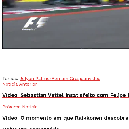
Temas:
Jolyon Palmer
Romain Grosjean
video
Notícia Anterior
Vídeo: Sebastian Vettel insatisfeito com Felipe
Próxima Notícia
Vídeo: O momento em que Raikkonen descobre q