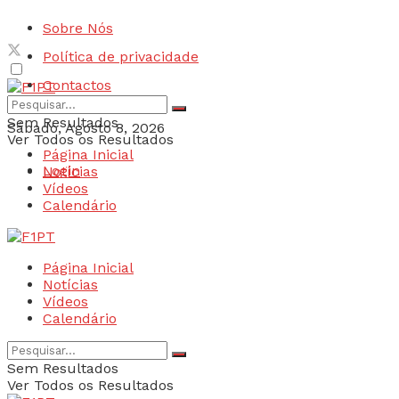
Sobre Nós
Política de privacidade
Contactos
Sem Resultados
Sábado, Agosto 8, 2026
Ver Todos os Resultados
Página Inicial
Login
Notícias
Vídeos
Calendário
Página Inicial
Notícias
Vídeos
Calendário
Sem Resultados
Ver Todos os Resultados