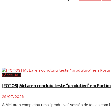
Fórmula 1
[FOTOS] McLaren concluiu teste “produtivo” em Portim
29/07/2026
A McLaren completou uma "produtiva" sessão de testes com Lan