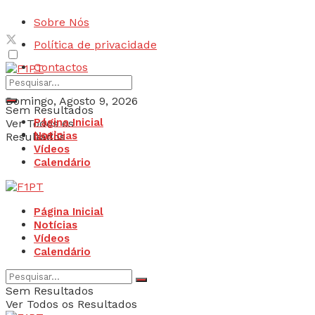
Sobre Nós
Política de privacidade
Contactos
Domingo, Agosto 9, 2026
Sem Resultados
Página Inicial
Ver Todos os
Login
Notícias
Resultados
Vídeos
Calendário
Página Inicial
Notícias
Vídeos
Calendário
Sem Resultados
Ver Todos os Resultados