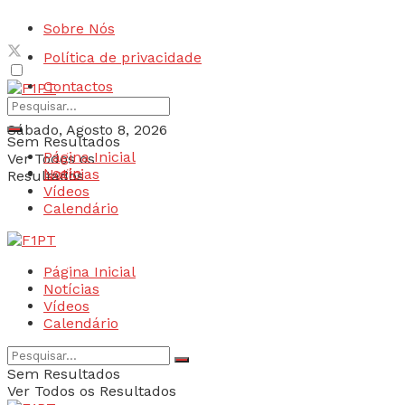
Sobre Nós
Política de privacidade
Contactos
Sábado, Agosto 8, 2026
Sem Resultados
Página Inicial
Ver Todos os
Login
Notícias
Resultados
Vídeos
Calendário
Página Inicial
Notícias
Vídeos
Calendário
Sem Resultados
Ver Todos os Resultados