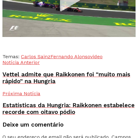
Temas:
Carlos Sainz
Fernando Alonso
video
Notícia Anterior
Vettel admite que Raikkonen foi “muito mais
rápido” na Hungria
Próxima Notícia
Estatísticas da Hungria: Raikkonen estabelece
recorde com oitavo pódio
Deixe um comentário
O seu endereço de email não será publicado.
Campos