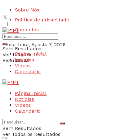
Sobre Nós
Política de privacidade
Contactos
Sexta-feira, Agosto 7, 2026
Sem Resultados
Página Inicial
Ver Todos os
Login
Notícias
Resultados
Vídeos
Calendário
Página Inicial
Notícias
Vídeos
Calendário
Sem Resultados
Ver Todos os Resultados