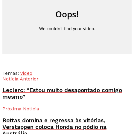
Temas:
video
Notícia Anterior
Leclerc: “Estou muito desapontado comigo
mesmo”
Próxima Notícia
Bottas domina e regressa às vitórias,
Verstappen coloca Honda no pódio na
Austrália