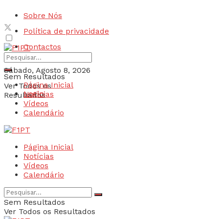
Sobre Nós
Política de privacidade
Contactos
Sábado, Agosto 8, 2026
Sem Resultados
Página Inicial
Ver Todos os
Login
Notícias
Resultados
Vídeos
Calendário
Página Inicial
Notícias
Vídeos
Calendário
Sem Resultados
Ver Todos os Resultados