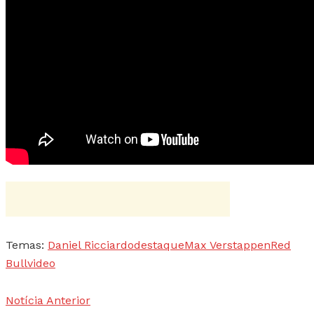
Temas:
Daniel Ricciardo
destaque
Max Verstappen
Red
Bull
video
Notícia Anterior