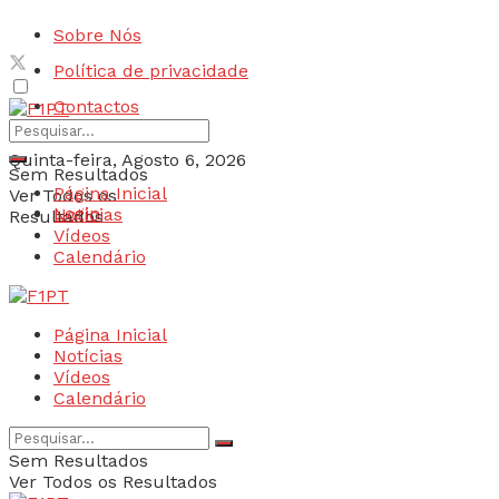
Sobre Nós
Política de privacidade
Contactos
Quinta-feira, Agosto 6, 2026
Sem Resultados
Página Inicial
Ver Todos os
Login
Notícias
Resultados
Vídeos
Calendário
Página Inicial
Notícias
Vídeos
Calendário
Sem Resultados
Ver Todos os Resultados