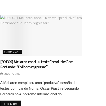
FÓRMULA 1
[FOTOS] McLaren concluiu teste “produtivo” em
Portimão: “Foi bom regressar”
29/07/2026
A McLaren completou uma "produtiva" sessão de
testes com Lando Norris, Oscar Piastri e Leonardo
Fornaroli no Autódromo Internacional do...
DETAILS
LER MAIS